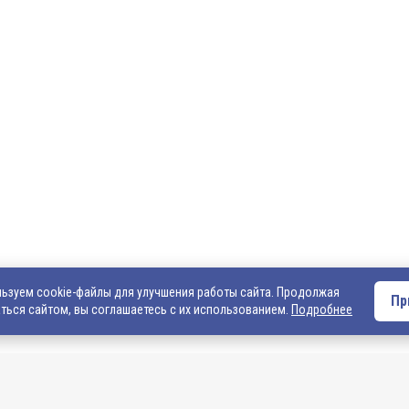
О компании
Оплата и доставка
Вакансии
Внимание! Если Вы не смогли найти интересующ
Вас обращаться к нашим менеджерам. На данный
представлен не полный ассортимент номенклату
• написать нам на электронную почту: 540706@ma
запросом на интересующую Вас продукцию
• позвонить нам по телефонам: +7 (4922) 54-07-06
+7 (4922) 547-547; 542-542, +7 (920) 919-98-44.
ьзуем cookie-файлы для улучшения работы сайта. Продолжая
Пр
ться сайтом, вы соглашаетесь с их использованием.
Подробнее
льно информационный
той. Подробную
 пожалуйста,