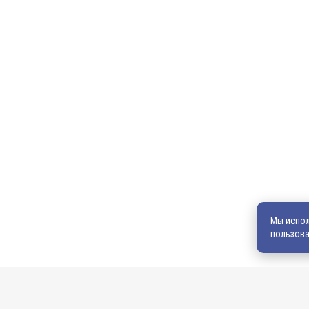
Главная
Продукция
600036, г. Владимир, пр-кт Ленина, д. 73, оф. 31
8 (4922) 542-542
8 (4922) 540-706
540706@mail.ru
zakaz@vek33.ru
Мы испол
пользова
Обращаем ваше внимание, что сайт vek33.ru носит исключите
характер и ни при каких условиях не является публичной офер
информацию о наличии товара, ценах и условиях приобретения,
уточняйте у наших менеджеров.